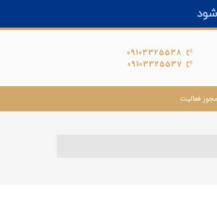
09103325538
09103325537
جوز فعالیت