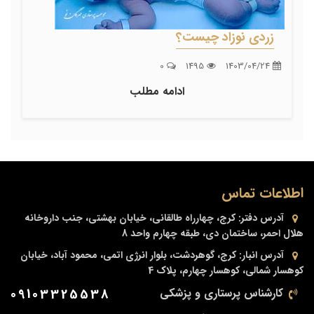
زردی نوزاد چیست؟
0
1495
1403/04/24
ادامه مطلب
اطلاعات تماس
آدرس دفتر:
کرج، چهارراه طالقانی، خیابان بهشتی، جنب داروخانه
هلال احمر، ساختمان دی، طبقه چهارم واحد 8
آدرس انبار:
کرج، گوهردشت، بلوار انرژی اتمی، محمود آباد، خیابان
کوهسار شمالی، کوهسار چهارم، پلاک 4
کارشناس پرستاری و پزشکی
09103325538