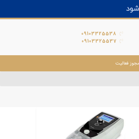
09103325538
09103325537
جوز فعالیت