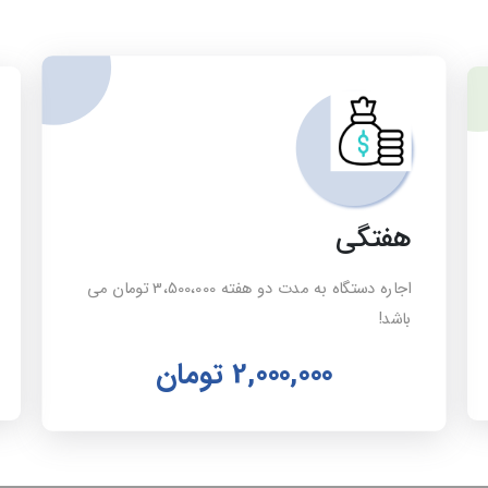
هفتگی
اجاره دستگاه به مدت دو هفته 3،500،000 تومان می
باشد!
2,000,000
تومان