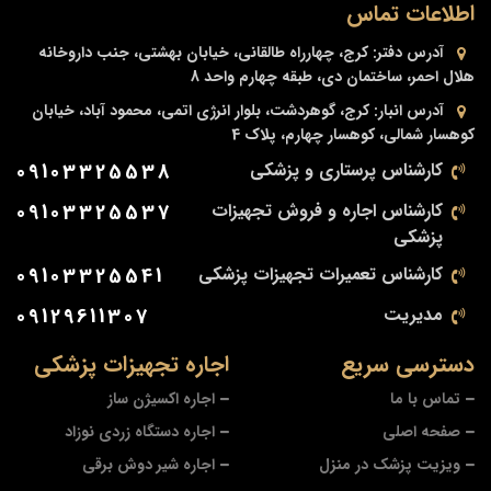
اطلاعات تماس
آدرس دفتر:
کرج، چهارراه طالقانی، خیابان بهشتی، جنب داروخانه
هلال احمر، ساختمان دی، طبقه چهارم واحد 8
آدرس انبار:
کرج، گوهردشت، بلوار انرژی اتمی، محمود آباد، خیابان
کوهسار شمالی، کوهسار چهارم، پلاک 4
کارشناس پرستاری و پزشکی
09103325538
کارشناس اجاره و فروش تجهیزات
09103325537
پزشکی
کارشناس تعمیرات تجهیزات پزشکی
09103325541
مدیریت
09129611307
دسترسی سریع
اجاره تجهیزات پزشکی
تماس با ما
اجاره اکسیژن ساز
صفحه اصلی
اجاره دستگاه زردی نوزاد
ویزیت پزشک در منزل
اجاره شیر دوش برقی