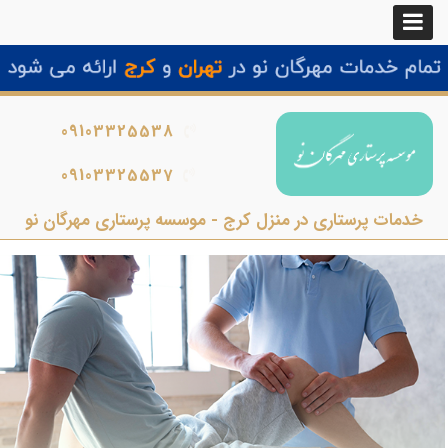
09103325538
09103325537
خدمات پرستاری در منزل کرج - موسسه پرستاری مهرگان نو