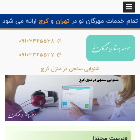
09103325538
09103325537
شنوایی سنجی در منزل کرج
فهرست محتوا