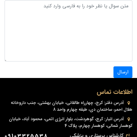
ارسال
اطلاعات تماس
آدرس دفتر:
کرج، چهارراه طالقانی، خیابان بهشتی، جنب داروخانه
هلال احمر، ساختمان دی، طبقه چهارم واحد 8
آدرس انبار:
کرج، گوهردشت، بلوار انرژی اتمی، محمود آباد، خیابان
کوهسار شمالی، کوهسار چهارم، پلاک 4
کارشناس پرستاری و پزشکی
09103325538