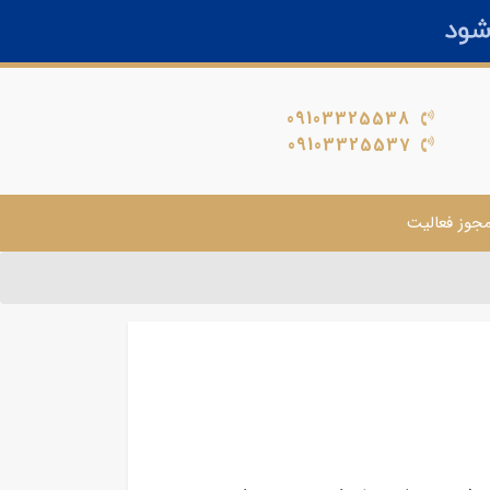
09103325538
09103325537
جوز فعالیت