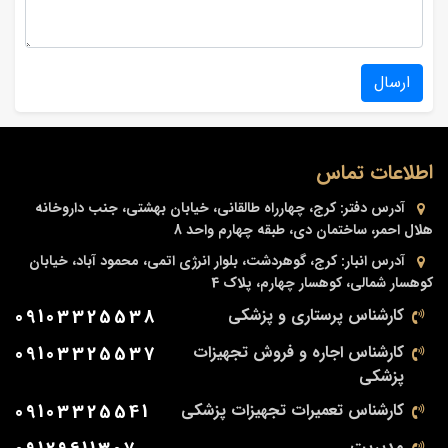
ارسال
اطلاعات تماس
آدرس دفتر:
کرج، چهارراه طالقانی، خیابان بهشتی، جنب داروخانه
هلال احمر، ساختمان دی، طبقه چهارم واحد 8
آدرس انبار:
کرج، گوهردشت، بلوار انرژی اتمی، محمود آباد، خیابان
کوهسار شمالی، کوهسار چهارم، پلاک 4
کارشناس پرستاری و پزشکی
09103325538
کارشناس اجاره و فروش تجهیزات
09103325537
پزشکی
کارشناس تعمیرات تجهیزات پزشکی
09103325541
مدیریت