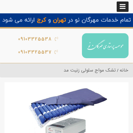
09103325538
09103325537
خانه
تشک مواج سلولی زنیت مد