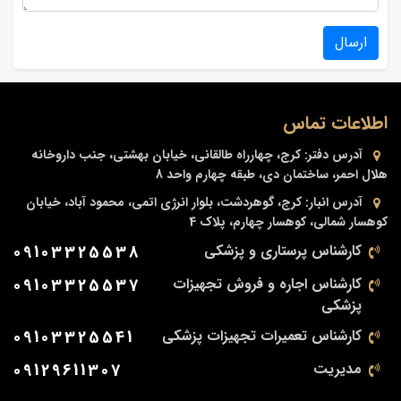
ارسال
اطلاعات تماس
آدرس دفتر:
کرج، چهارراه طالقانی، خیابان بهشتی، جنب داروخانه
هلال احمر، ساختمان دی، طبقه چهارم واحد 8
آدرس انبار:
کرج، گوهردشت، بلوار انرژی اتمی، محمود آباد، خیابان
کوهسار شمالی، کوهسار چهارم، پلاک 4
کارشناس پرستاری و پزشکی
09103325538
کارشناس اجاره و فروش تجهیزات
09103325537
پزشکی
کارشناس تعمیرات تجهیزات پزشکی
09103325541
مدیریت
09129611307