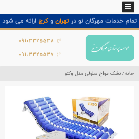
09103325538
09103325537
خانه
تشک مواج سلولی مدل وکتو