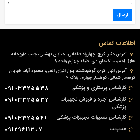
ارسال
اطلاعات تماس
آدرس دفتر:
کرج، چهارراه طالقانی، خیابان بهشتی، جنب داروخانه
هلال احمر، ساختمان دی، طبقه چهارم واحد 8
آدرس انبار:
کرج، گوهردشت، بلوار انرژی اتمی، محمود آباد، خیابان
کوهسار شمالی، کوهسار چهارم، پلاک 4
کارشناس پرستاری و پزشکی
09103325538
کارشناس اجاره و فروش تجهیزات
09103325537
پزشکی
کارشناس تعمیرات تجهیزات پزشکی
09103325541
مدیریت
09129611307