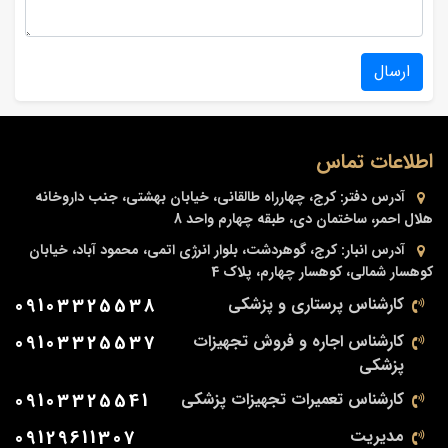
ارسال
اطلاعات تماس
آدرس دفتر:
کرج، چهارراه طالقانی، خیابان بهشتی، جنب داروخانه
هلال احمر، ساختمان دی، طبقه چهارم واحد 8
آدرس انبار:
کرج، گوهردشت، بلوار انرژی اتمی، محمود آباد، خیابان
کوهسار شمالی، کوهسار چهارم، پلاک 4
کارشناس پرستاری و پزشکی
09103325538
کارشناس اجاره و فروش تجهیزات
09103325537
پزشکی
کارشناس تعمیرات تجهیزات پزشکی
09103325541
مدیریت
09129611307