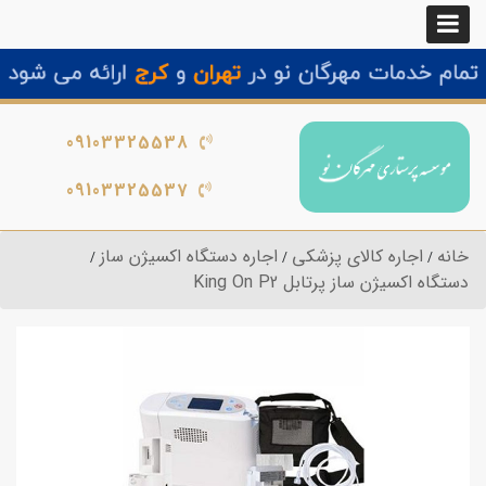
09103325538
09103325537
خانه
اجاره کالای پزشکی
اجاره دستگاه اکسیژن ساز
دستگاه اکسیژن ساز پرتابل King On P2‎‎