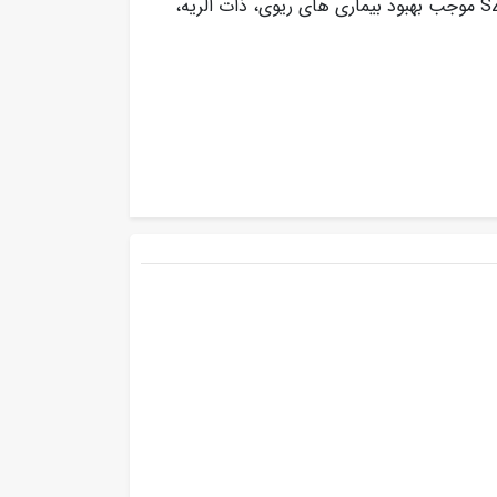
5 لیتری چویس پلاس مدل SZ-5BW موجب بهبود بیماری های ریوی، ذات الریه،