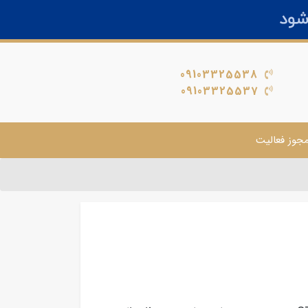
09103325538
09103325537
جوز فعالیت