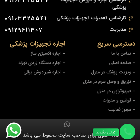
09103325537
پزشکی
کارشناس تعمیرات تجهیزات پزشکی
09103325541
مدیریت
09129611307
دسترسی سریع
اجاره تجهیزات پزشکی
تماس با ما
اجاره اکسیژن ساز
صفحه اصلی
اجاره دستگاه زردی نوزاد
ویزیت پزشک در منزل
اجاره شیر دوش برقی
تزریق و وصل سرم در منزل
فیزیوتراپی در منزل
قوانین و مقررات
مجوز فعالیت
تماس بگیرید
تمام حقوق برای صاحب سایت محفوظ می باشد.