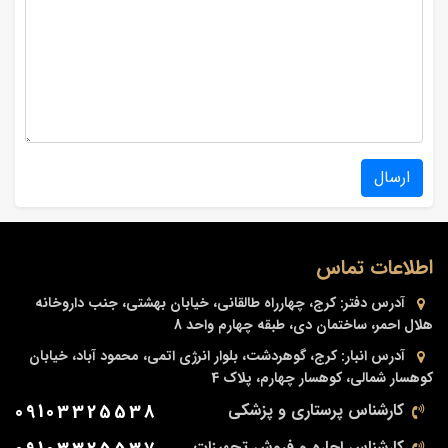
ارسال
اطلاعات تماس
آدرس دفتر:
کرج، چهارراه طالقانی، خیابان بهشتی، جنب داروخانه
هلال احمر، ساختمان دی، طبقه چهارم واحد 8
آدرس انبار:
کرج، گوهردشت، بلوار انرژی اتمی، محمود آباد، خیابان
کوهسار شمالی، کوهسار چهارم، پلاک 4
کارشناس پرستاری و پزشکی
09103325538
کارشناس اجاره و فروش تجهیزات