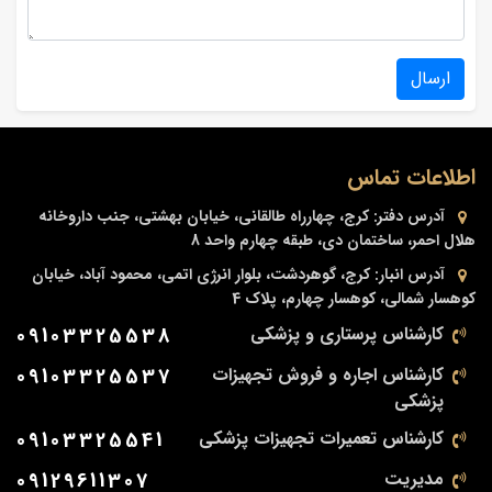
ارسال
اطلاعات تماس
آدرس دفتر:
کرج، چهارراه طالقانی، خیابان بهشتی، جنب داروخانه
هلال احمر، ساختمان دی، طبقه چهارم واحد 8
آدرس انبار:
کرج، گوهردشت، بلوار انرژی اتمی، محمود آباد، خیابان
کوهسار شمالی، کوهسار چهارم، پلاک 4
کارشناس پرستاری و پزشکی
09103325538
کارشناس اجاره و فروش تجهیزات
09103325537
پزشکی
کارشناس تعمیرات تجهیزات پزشکی
09103325541
مدیریت
09129611307