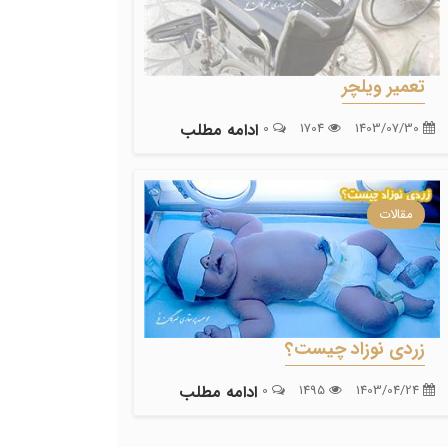
تعمیر ویلچر
1403/07/30
1704
0
ادامه مطلب
مقالات
زردی نوزاد چیست؟
1403/04/24
1495
0
ادامه مطلب