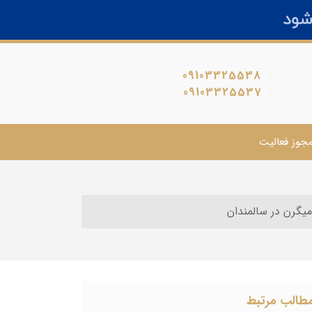
09103325538
09103325537
جوز فعالیت
میگرن در سالمندان
طالب مرتبط