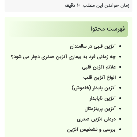
زمان خواندن این مطلب:
10 دقیقه
فهرست محتوا
آنژین قلبی در سالمندان
چه زمانی فرد به بیماری آنژین صدری دچار می شود؟
علائم آنژین قلبی
انواع آنژین قلب
آنژین پایدار (خاموش)
آنژین ناپایدار
آنژین پرینزمتال
درمان آنژین صدری
بررسی و تشخیص آنژین