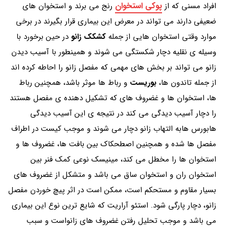
پوکی استخوان
افراد مسنی که از
رنج می برند و استخوان های
ضعیفی دارند می تواند در معرض این بیماری قرار بگیرند در برخی
موارد وقتی استخوان هایی از جمله
کشکک زانو
در حین برخورد با
وسیله ی نقلیه دچار شکستگی می شوند و همینطور با آسیب دیدن
زانو می تواند بر بخش های مهمی که مفصل زانو را احاطه کرده اند
از جمله تاندون ها،
بوریست
و رباط ها موثر باشد، همچنین رباط
ها، استخوان ها و غضروف های که تشکیل دهنده ی مفصل هستند
را دچار آسیب دیدگی می کند در نتیجه ی این آسیب دیدگی
هابورس هابه التهاب زانو دچار می شوند و موجب کیست در اطراف
مفصل ها شده و همچنین اصطحکاک بین بافت ها، غضروف ها و
استخوان ها را مخطل می کند، مینیسک نوعی کمک فنر بین
استخوان ران و استخوان ساق می باشد و متشکل از غضروف های
بسیار مقاوم و مستحکم است، ممکن است در اثر پیچ خوردن مفصل
زانو، دچار پارگی شود. استئو آراریت که شایع ترین نوع این بیماری
می باشد و موجب تحلیل رفتن غضروف های زانواست و سبب