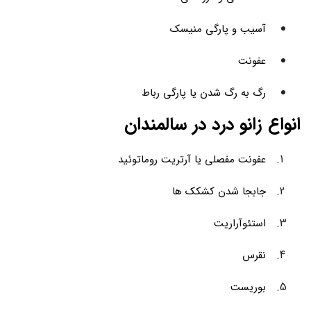
آسیب و پارگی منیسک
عفونت
رگ به رگ شدن یا پارگی رباط
انواع زانو درد در سالمندان
عفونت مفصلی یا آرتریت روماتوئید
جابجا شدن کشکک ها
استئوآراریت
نقرس
بوریست