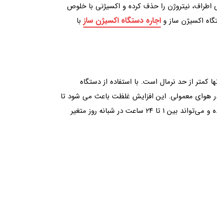
اطراف، نیتروژن را حذف کرده و اکسیژنی با خلوص
اجاره دستگاه اکسیژن ساز
با
متر از حد نرمال است. با استفاده از دستگاه
میرسد؛ یعنی چیزی در حدود ۵ برابر بیشتر از اکسیژن موجود در هوای معمولی. این افزایش غلظت باعث می شود تا
حدود ۱۵ برابر اکسیژن بیشتری به بدن منتقل شود. مدت زمان تجویز اکسیژن تراپی توسط پزشک بسته به شرایط بیمار متغیر بوده و می‌تواند بین ۱ تا ۲۴ ساعت در شبانه روز متغیر