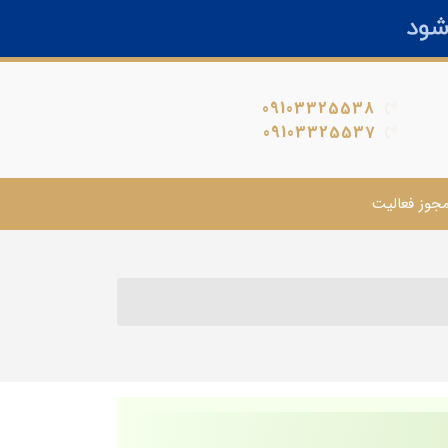
09103325538
09103325537
جوز فعالیت