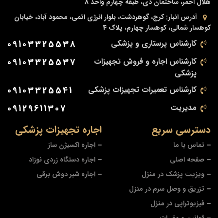
هلال احمر، ساختمان دی، طبقه چهارم واحد 8
آدرس انبار:
کرج، گوهردشت، بلوار انرژی اتمی، محمود آباد، خیابان
کوهسار شمالی، کوهسار چهارم، پلاک 4
کارشناس پرستاری و پزشکی
09103325538
کارشناس اجاره و فروش تجهیزات
09103325537
پزشکی
کارشناس تعمیرات تجهیزات پزشکی
09103325541
مدیریت
09129611307
دسترسی سریع
اجاره تجهیزات پزشکی
تماس با ما
اجاره اکسیژن ساز
صفحه اصلی
اجاره دستگاه زردی نوزاد
ویزیت پزشک در منزل
اجاره شیر دوش برقی
تزریق و وصل سرم در منزل
فیزیوتراپی در منزل