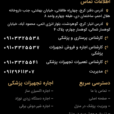
اطلاعات تماس
آدرس دفتر:
کرج، چهارراه طالقانی، خیابان بهشتی، جنب داروخانه
هلال احمر، ساختمان دی، طبقه چهارم واحد 8
آدرس انبار:
کرج، گوهردشت، بلوار انرژی اتمی، محمود آباد، خیابان
کوهسار شمالی، کوهسار چهارم، پلاک 4
کارشناس پرستاری و پزشکی
09103325538
کارشناس اجاره و فروش تجهیزات
09103325537
پزشکی
کارشناس تعمیرات تجهیزات پزشکی
09103325541
مدیریت
09129611307
دسترسی سریع
اجاره تجهیزات پزشکی
تماس با ما
اجاره اکسیژن ساز
صفحه اصلی
اجاره دستگاه زردی نوزاد
ویزیت پزشک در منزل
اجاره شیر دوش برقی
تزریق و وصل سرم در منزل