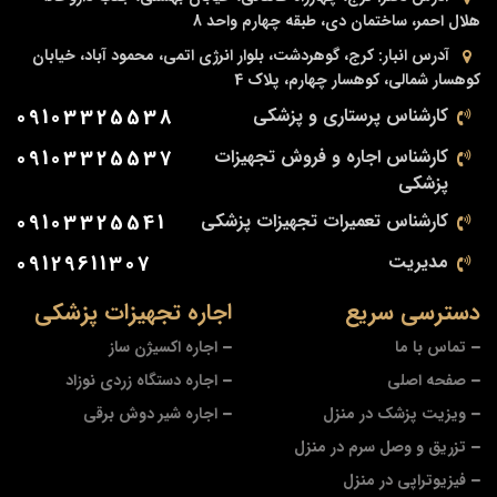
هلال احمر، ساختمان دی، طبقه چهارم واحد 8
آدرس انبار:
کرج، گوهردشت، بلوار انرژی اتمی، محمود آباد، خیابان
کوهسار شمالی، کوهسار چهارم، پلاک 4
کارشناس پرستاری و پزشکی
09103325538
کارشناس اجاره و فروش تجهیزات
09103325537
پزشکی
کارشناس تعمیرات تجهیزات پزشکی
09103325541
مدیریت
09129611307
دسترسی سریع
اجاره تجهیزات پزشکی
تماس با ما
اجاره اکسیژن ساز
صفحه اصلی
اجاره دستگاه زردی نوزاد
ویزیت پزشک در منزل
اجاره شیر دوش برقی
تزریق و وصل سرم در منزل
فیزیوتراپی در منزل