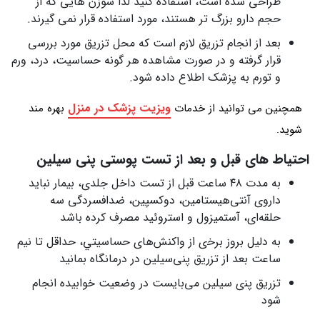
طراحی شده است، استفاده کنید لذا سوزن هایی که از
حجم دارو بزرگ تر هستند، مورد استفاده قرار نمی گیرند.
بعد از انجام تزریق لازم است که محل تزریق مورد بررسی
قرار گرفته و در صورت مشاهده هر گونه حساسیت، درد، ورم
و تورم به پزشک اطلاع داده شود.
ویزیت پزشک در منزل
همچنین می توانید از خدمات
بهره مند
شوید.
ﺍﺣﺘﻴﺎﻁ ﻫﺎی ﻗﺒﻞ ﻭ ﺑﻌﺪ ﺍﺯ تست ﭘﻮستی پنی ﺳﻴﻠﻴﻦ
ﺑﻪ ﻣﺪﺕ ۴۸ ﺳﺎﻋﺖ ﻗﺒﻞ ﺍﺯ تست ﺩﺍﺧﻞ ﺟﻠﺪی، ﺑﻴﻤﺎﺭ ﻧﺒﺎﻳﺪ
ﺩﺍﺭﻭی آنتی‌هیستامین، ﺩﻭﻛﺴﭙﻴﻦ، ضدافسردگی ﺳﻪ
حلقه‌ای، ﺁﺳﺘﻤﻴﺰﻭﻝ ﻭ ﺍﺳﺘﺮﻭﺋﻴﺪ ﻣﺼﺮﻑ ﻛﺮﺩﻩ ﺑﺎﺷﺪ
به ﺩﻟﻴﻞ ﺑﺮﻭﺯ ﺑﺮﺧی ﺍﺯ واکنش‌های ﺣﺴﺎﺳﻴﺘﻲ، ﺣﺪﺍﻗﻞ ﺗﺎ ﻧﻴﻢ
ﺳﺎﻋﺖ ﺑﻌﺪ ﺍﺯ ﺗﺰﺭﻳﻖ پنی‌سیلین در درمانگاه بمانید
ﺗﺰﺭﻳﻖ ﭘﻨی ﺳﻴﻠﻴﻦ می‌بایست ﺩﺭ ﻭﺿﻌﻴﺖ ﺧﻮﺍﺑﻴﺪﻩ ﺍﻧﺠﺎﻡ
ﺷﻮﺩ