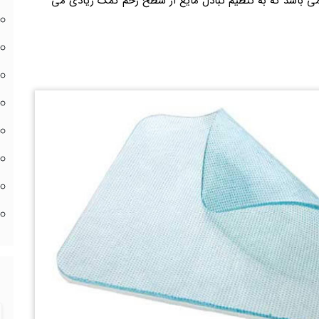
9٪ آب در یک پایه ژل می باشد که به تنظیم تبادل مایع از سطح زخم کمک زیادی می