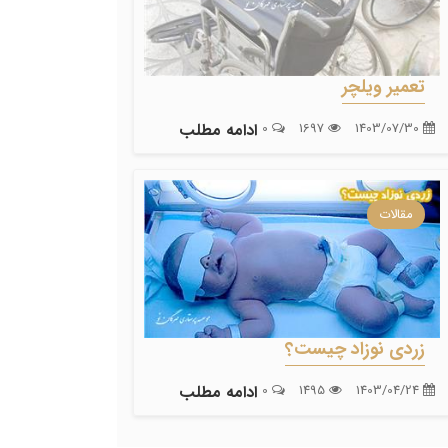
تعمیر ویلچر
1403/07/30
1697
0
ادامه مطلب
مقالات
زردی نوزاد چیست؟
1403/04/24
1495
0
ادامه مطلب