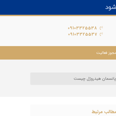
09103325538
09103325537
جوز فعالیت
پانسمان هیدروژل چیست
طالب مرتبط