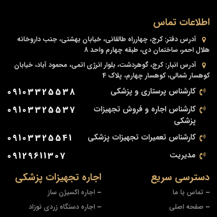
اطلاعات تماس
آدرس دفتر:
کرج، چهارراه طالقانی، خیابان بهشتی، جنب داروخانه
هلال احمر، ساختمان دی، طبقه چهارم واحد 8
آدرس انبار:
کرج، گوهردشت، بلوار انرژی اتمی، محمود آباد، خیابان
کوهسار شمالی، کوهسار چهارم، پلاک 4
کارشناس پرستاری و پزشکی
09103325538
کارشناس اجاره و فروش تجهیزات
09103325537
پزشکی
کارشناس تعمیرات تجهیزات پزشکی
09103325541
مدیریت
09129611307
دسترسی سریع
اجاره تجهیزات پزشکی
تماس با ما
اجاره اکسیژن ساز
صفحه اصلی
اجاره دستگاه زردی نوزاد