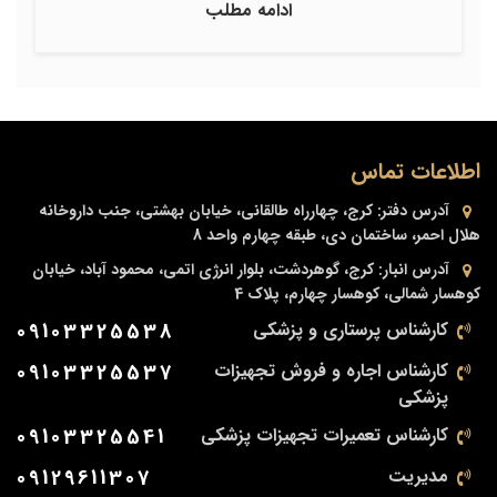
ادامه مطلب
اطلاعات تماس
آدرس دفتر:
کرج، چهارراه طالقانی، خیابان بهشتی، جنب داروخانه
هلال احمر، ساختمان دی، طبقه چهارم واحد 8
آدرس انبار:
کرج، گوهردشت، بلوار انرژی اتمی، محمود آباد، خیابان
کوهسار شمالی، کوهسار چهارم، پلاک 4
کارشناس پرستاری و پزشکی
09103325538
کارشناس اجاره و فروش تجهیزات
09103325537
پزشکی
کارشناس تعمیرات تجهیزات پزشکی
09103325541
مدیریت
09129611307