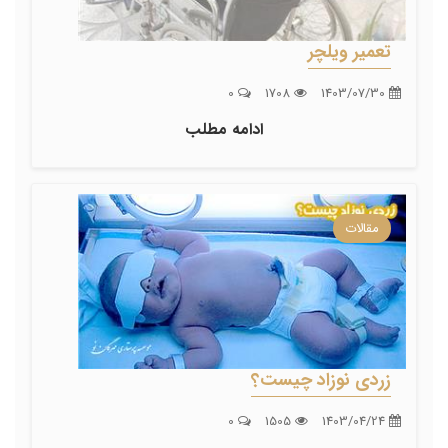
تعمیر ویلچر
0
1708
1403/07/30
ادامه مطلب
مقالات
زردی نوزاد چیست؟
0
1505
1403/04/24