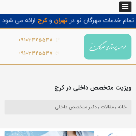
09103325538
09103325537
ویزیت متخصص داخلی در کرج
خانه
مقالات
دکتر متخصص داخلی