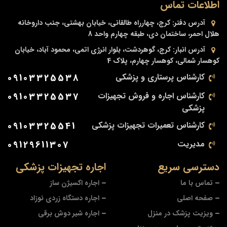
اطلاعات تماس
آدرس دفتر:
کرج، چهارراه طالقانی، خیابان بهشتی، جنب داروخانه
هلال احمر، ساختمان دی، طبقه چهارم واحد 8
آدرس انبار:
کرج، گوهردشت، بلوار انرژی اتمی، محمود آباد، خیابان
کوهسار شمالی، کوهسار چهارم، پلاک 4
کارشناس پرستاری و پزشکی
09103325538
کارشناس اجاره و فروش تجهیزات
09103325537
پزشکی
کارشناس تعمیرات تجهیزات پزشکی
09103325541
مدیریت
09129611307
دسترسی سریع
اجاره تجهیزات پزشکی
تماس با ما
اجاره اکسیژن ساز
صفحه اصلی
اجاره دستگاه زردی نوزاد
ویزیت پزشک در منزل
اجاره شیر دوش برقی