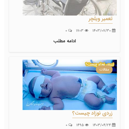
تعمیر ویلچر
0
1703
1403/07/30
ادامه مطلب
مقالات
زردی نوزاد چیست؟
0
1495
1403/04/24