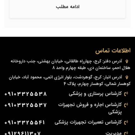
ادامه مطلب
اطلاعات تماس
آدرس دفتر:
کرج، چهارراه طالقانی، خیابان بهشتی، جنب داروخانه
هلال احمر، ساختمان دی، طبقه چهارم واحد 8
آدرس انبار:
کرج، گوهردشت، بلوار انرژی اتمی، محمود آباد، خیابان
کوهسار شمالی، کوهسار چهارم، پلاک 4
کارشناس پرستاری و پزشکی
09103325538
کارشناس اجاره و فروش تجهیزات
09103325537
پزشکی
کارشناس تعمیرات تجهیزات پزشکی
09103325541
مدیریت
09129611307