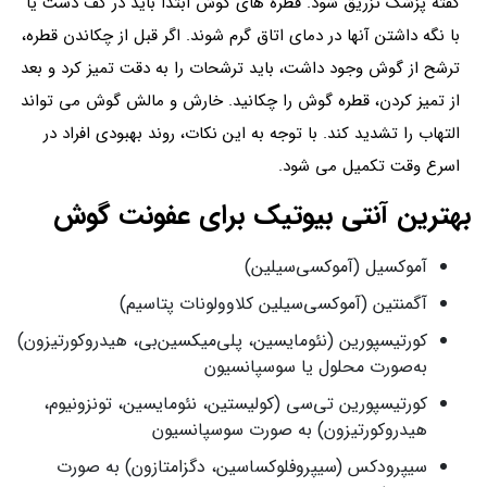
گفته پزشک تزریق شود. قطره های گوش ابتدا باید در کف دست یا
با نگه داشتن آنها در دمای اتاق گرم شوند. اگر قبل از چکاندن قطره،
ترشح از گوش وجود داشت، باید ترشحات را به دقت تمیز کرد و بعد
از تمیز کردن، قطره گوش را چکانید. خارش و مالش گوش می تواند
التهاب را تشدید کند. با توجه به این نکات، روند بهبودی افراد در
اسرع وقت تکمیل می شود.
بهترین آنتی بیوتیک برای عفونت گوش
آموکسیل (آموکسی‌سیلین)
آگمنتین (آموکسی‌سیلین کلاوولونات پتاسیم)
کورتیسپورین (نئومایسین، پلی‌میکسین‌بی، هیدروکورتیزون)
به‌صورت محلول یا سوسپانسیون
کورتیسپورین تی‌سی (کولیستین، نئومایسین، تونزونیوم،
هیدروکورتیزون) به صورت سوسپانسیون
سیپرودکس (سیپروفلوکساسین، دگزامتازون) به صورت