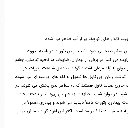
صورت تاول های کوچک پر از آب ظاهر می شود
از شروع اولین علائم دیده می شود. اغلب اولین بثورات در ناحیه صورت
می کند. در برخی از بیماران، ضایعات در ناحیه تناسلی، چشم
 توان با
آبله مرغان
اشتباه گرفت به دلیل شباهت بثورات. در
 با گذشت زمان این تاول ها تبدیل به لکه های پوسته ای می شوند
یعات حاوی صدها تاول هستند که در سراسر بدن پخش می شوند، در
شود. در موارد شدید، ضایعات به هم می پیوندند و باعث ایجاد
یماری، بثورات کاملاً ناپدید می شوند و بیماری معمولاً در
عرض 2 تا 4 هفته بهبود می یابد. میزان مرگ و میر در آبله میمون 3 تا 6 درصد است. اکثر این افراد گروه بیماران جوان