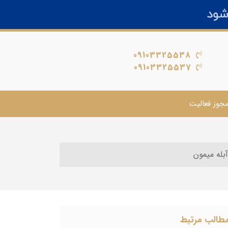
09103325538
09103325537
جوز فعالیت
آبله میمون
طالب مرتبط