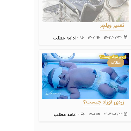
تعمیر ویلچر
1403/07/30
1707
0
ادامه مطلب
مقالات
زردی نوزاد چیست؟
1403/04/24
1501
0
ادامه مطلب