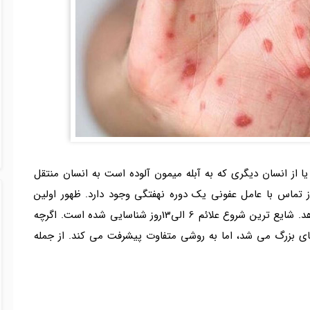
یا از انسان دیگری که به آبله میمون آلوده است به انسان منتقل
 تماس با عامل عفونی یک دوره نهفتگی وجود دارد. ظهور اولین
علائم ممکن است در هر زمانی بین 5 تا 21 روز رخ دهد. شایع ترین شروع علائم 6 الی13روز شناسایی شده است. اگرچه
ای بزرگ می شد، اما به روشی متفاوت پیشرفت می کند. از جمله