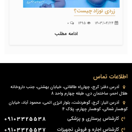
زردی نوزاد چیست؟
0
1495
1403/04/24
ادامه مطلب
اطلاعات تماس
آدرس دفتر:
کرج، چهارراه طالقانی، خیابان بهشتی، جنب داروخانه
هلال احمر، ساختمان دی، طبقه چهارم واحد 8
آدرس انبار:
کرج، گوهردشت، بلوار انرژی اتمی، محمود آباد، خیابان
کوهسار شمالی، کوهسار چهارم، پلاک 4
کارشناس پرستاری و پزشکی
09103325538
کارشناس اجاره و فروش تجهیزات
09103325537