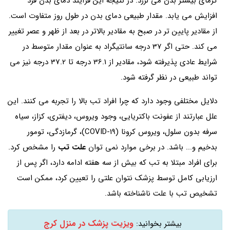
گرمای بیشتر بدن می لرزد. در نتیجه این فرآیند دمای بدن فرد
افزایش می یابد. مقدار طبیعی دمای بدن در طول روز متفاوت است.
از مقادیر پایین تر در صبح به مقادیر بالاتر در بعد از ظهر و عصر تغییر
می کند. حتی اگر 37 درجه سانتیگراد به عنوان مقدار متوسط ​​در
شرایط عادی پذیرفته شود، مقادیر از 36.1 درجه تا 37.2 درجه نیز می
تواند طبیعی در نظر گرفته شود.
دلایل مختلفی وجود دارد که چرا افراد تب بالا را تجربه می کنند. این
علل عبارتند از عفونت باکتریایی، وجود ویروس، دیفتری، کزاز، سیاه
سرفه بدون سلول، ویروس کرونا (COVID-19)، گرمازدگی، تومور
بدخیم و... باشد. در برخی موارد نمی توان
علت تب
را مشخص کرد.
برای افراد مبتلا به تب که بیش از سه هفته ادامه دارد، اگر پس از
ارزیابی کامل توسط پزشک نتوان علتی را تعیین کرد، ممکن است
تشخیص تب با علت ناشناخته باشد.
ویزیت پزشک در منزل کرج
بیشتر بخوانید: