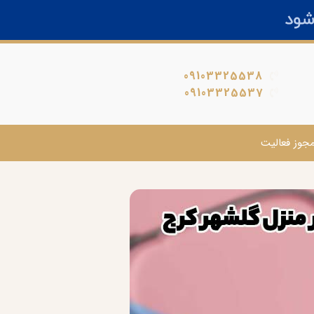
09103325538
09103325537
جوز فعالیت