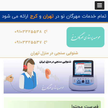
09103325538
09103325537
شنوایی سنجی در منزل تهران
فهرست محتوا