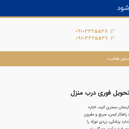
09103325538
09103325537
جوز فعالیت
ا تحویل فوری درب منزل
ارستان بستری کنید، اجاره
راهکار ایمن، سریع و مقرون
دارد پزشکی، زردی نوزاد را
 رفت و آمد، مهرگان نو